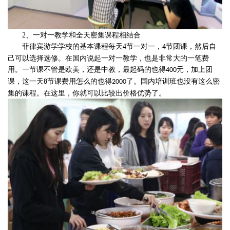
2、
一对一教学和全天密集课程相结合
菲律宾游学学校的基本课程每天
4
节一对一，
节团课，然后自
4
己可以选择选修。在国内说起一对一教学，也是非常大的一笔费
用。一节课不管是欧美，还是中教，最起码的也得
元，加上团
400
课，这一天
节课费用怎么的也得
了。国内培训班也没有这么密
8
2000
集的课程。在这里，你就可以比较出价格优势了。